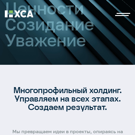
Ц
е
н
н
о
с
т
и
С
о
з
и
д
а
н
и
е
У
в
а
ж
е
н
и
е
Многопрофильный холдинг.
Управляем на всех этапах.
Создаем результат.
Мы превращаем идеи в проекты, опираясь на