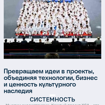
Превращаем идеи в проекты,
объединяя технологии, бизнес
С
о
з
д
а
в
а
т
ь
к
о
м
ф
о
р
т
н
у
ю
и ценность культурного
с
р
е
д
у
д
л
я
у
с
т
о
й
ч
и
в
о
г
о
наследия
р
о
с
т
а
б
и
з
н
е
с
а
и
СИСТЕМНОСТЬ
т
е
р
р
и
т
о
р
и
й