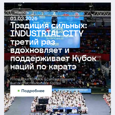
новость
01.03.2026
Традиция сильных:
INDUSTRIAL CITY
третий раз
вдохновляет и
поддерживает Кубок
наций по каратэ
Площадка ICPARK Есипово приняла
высокопоставленных гостей
Подробнее